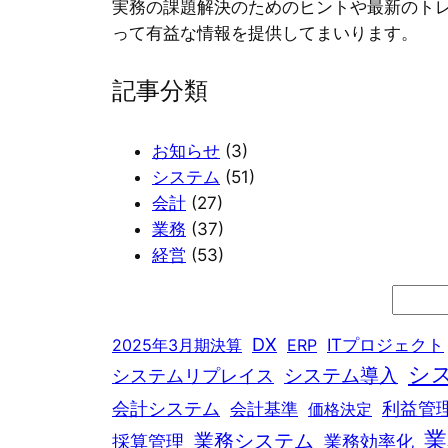
実務の課題解決のためのヒントや最新のト
って有益な情報を提供してまいります。
記事分類
お知らせ
(3)
システム
(51)
会計
(27)
業務
(37)
経営
(53)
検
索
DX
2025年3月期決算
ERP
ITプロジェクト
シ
システム導入
システムリプレイス
利益管
会計システム
会計基準
価格決定
業
業務システム
採算管理
業務効率化