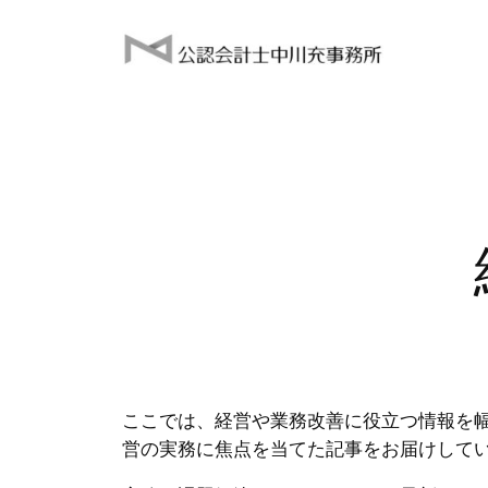
内
容
を
ス
キ
ッ
プ
ここでは、経営や業務改善に役立つ情報を
営の実務に焦点を当てた記事をお届けして