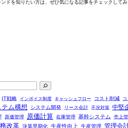
レンドを知りたい方は、ぜひ気になる記事をチェックしてみ
IT戦略
コスト削減
インボイス制度
キャッシュフロー
コ
ステム構想
中堅
システム開発
リース会計
不況対策
原価計算
基幹システム
理
原価管理
在庫管理
売上
務改革
管理会
決算早期化
生産性向上
生産管理