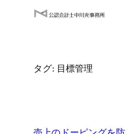
内
容
を
ス
キ
ッ
プ
タグ:
目標管理
売上のドーピングを防