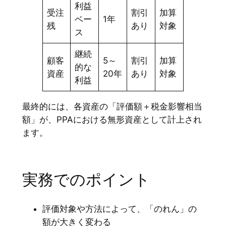
利益
受注
割引
加算
ベー
1年
残
あり
対象
ス
継続
顧客
5～
割引
加算
的な
資産
20年
あり
対象
利益
最終的には、各資産の「評価額＋税金影響相当
額」が、PPAにおける無形資産として計上され
ます。
実務でのポイント
評価対象や方法によって、「のれん」の
額が大きく変わる