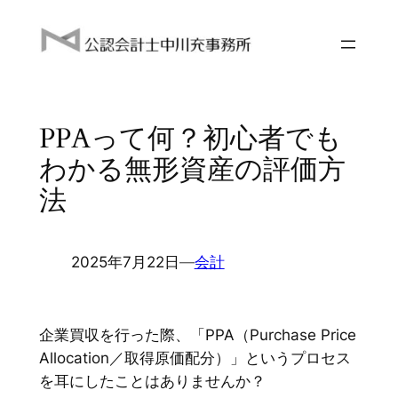
内
容
を
ス
キ
PPAって何？初心者でも
ッ
プ
わかる無形資産の評価方
法
2025年7月22日
―
会計
企業買収を行った際、「PPA（Purchase Price
Allocation／取得原価配分）」というプロセス
を耳にしたことはありませんか？