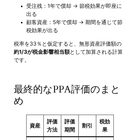
受注残：1年で償却 → 節税効果が即座に
出る
顧客資産：5年で償却 → 期間を通じて節
税効果が出る
税率を33％と仮定すると、無形資産評価額の
約1/3が税金影響相当額
として加算される計算
です。
最終的なPPA評価のまと
め
評価
評価
税効
資産
割引
方法
期間
果