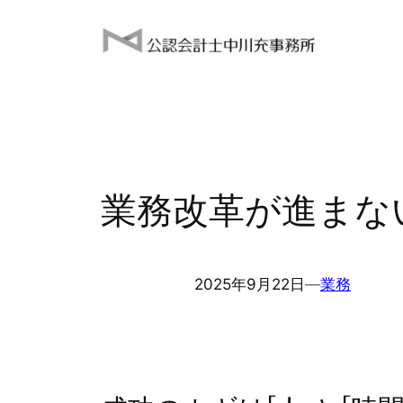
内
容
を
ス
キ
ッ
プ
業務改革が進まな
2025年9月22日
―
業務