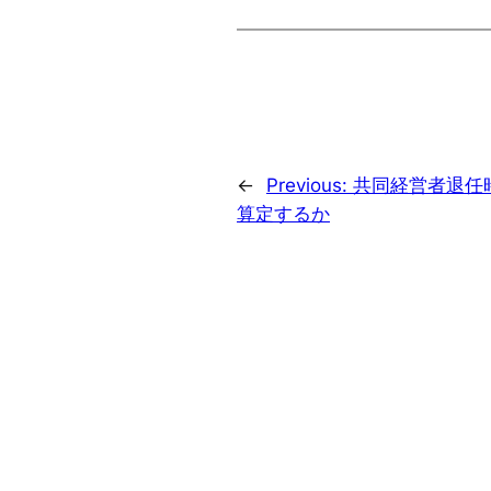
←
Previous:
共同経営者退任
算定するか