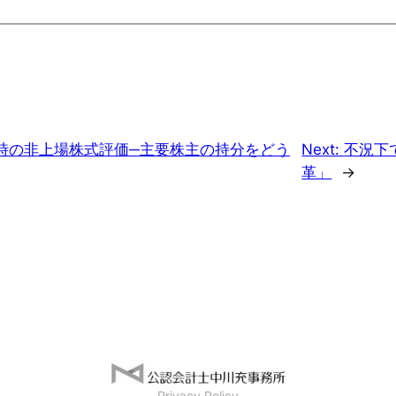
時の非上場株式評価─主要株主の持分をどう
Next:
不況下
革」
→
Privacy Policy