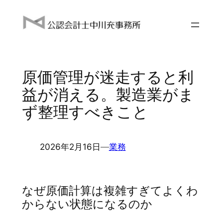
内
容
を
ス
キ
原価管理が迷走すると利
ッ
プ
益が消える。製造業がま
ず整理すべきこと
2026年2月16日
―
業務
なぜ原価計算は複雑すぎてよくわ
からない状態になるのか