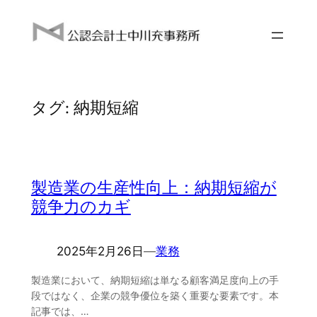
内
容
を
ス
キ
タグ:
納期短縮
ッ
プ
製造業の生産性向上：納期短縮が
競争力のカギ
2025年2月26日
―
業務
製造業において、納期短縮は単なる顧客満足度向上の手
段ではなく、企業の競争優位を築く重要な要素です。本
記事では、…