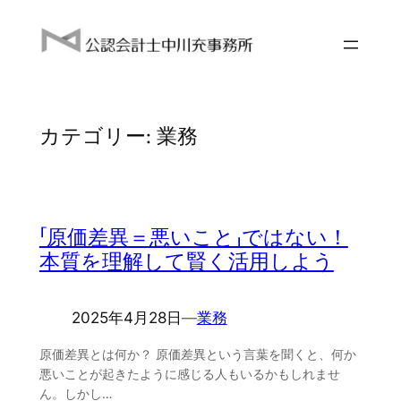
内
容
を
ス
キ
カテゴリー:
業務
ッ
プ
「原価差異＝悪いこと」ではない！
本質を理解して賢く活用しよう
2025年4月28日
―
業務
原価差異とは何か？ 原価差異という言葉を聞くと、何か
悪いことが起きたように感じる人もいるかもしれませ
ん。しかし…