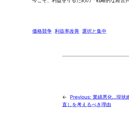
今こそ、利益を守るための「戦略的な経営
価格競争
利益率改善
選択と集中
←
Previous:
業績悪化…現状
直しを考えるべき理由