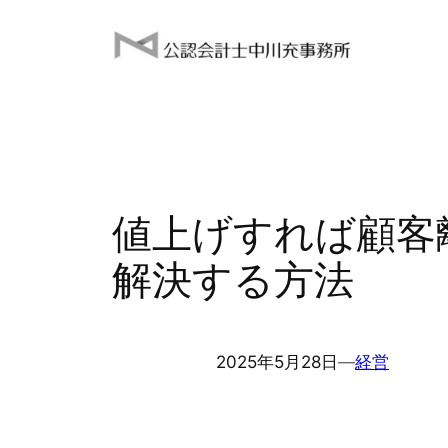
内
容
を
ス
キ
ッ
プ
値上げすれば顧客
解決する方法
2025年5月28日
―
経営