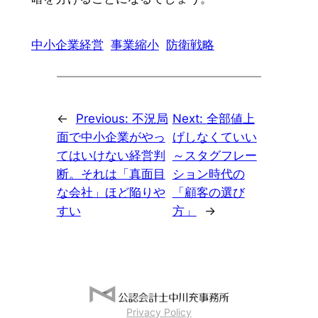
中小企業経営
事業縮小
防衛戦略
←
Previous:
不況局
Next:
全部値上
面で中小企業がやっ
げしなくていい
てはいけない経営判
～スタグフレー
断。それは「真面目
ション時代の
な会社」ほど陥りや
「顧客の選び
すい
方」
→
Privacy Policy