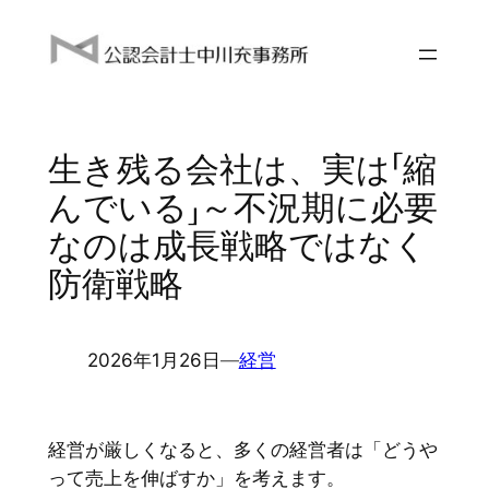
内
容
を
ス
キ
生き残る会社は、実は「縮
ッ
プ
んでいる」～不況期に必要
なのは成長戦略ではなく
防衛戦略
2026年1月26日
―
経営
経営が厳しくなると、多くの経営者は「どうや
って売上を伸ばすか」を考えます。