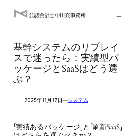
内
容
を
ス
キ
基幹システムのリプレイ
ッ
プ
スで迷ったら：実績型パ
ッケージとSaaSはどう選
ぶ？
2025年11月17日
―
システム
「実績あるパッケージ」と「刷新SaaS」
はどちらを選ぶべきか？