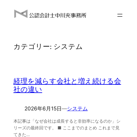
内
容
を
ス
キ
カテゴリー:
システム
ッ
プ
経理を減らす会社と増え続ける会
社の違い
2026年6月15日
―
システム
本記事は「なぜ会社は成長すると非効率になるのか」シ
リーズの最終回です。 ■ ここまでのまとめ これまで見
てきた…