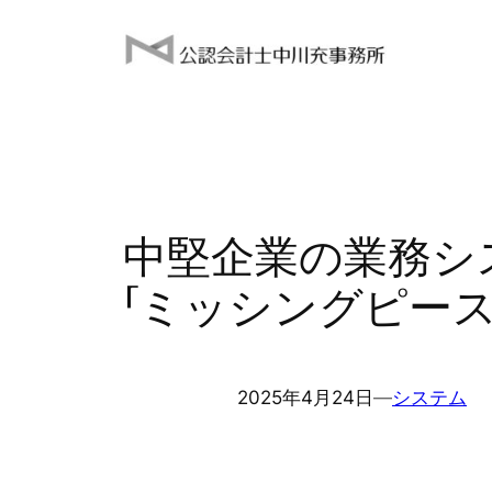
内
容
を
ス
キ
ッ
プ
中堅企業の業務シ
「ミッシングピース
2025年4月24日
―
システム