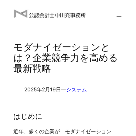
内
容
を
ス
キ
モダナイゼーションと
ッ
プ
は？企業競争力を高める
最新戦略
2025年2月19日
―
システム
はじめに
近年、多くの企業が「モダナイゼーション