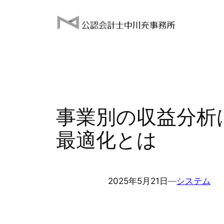
内
容
を
ス
キ
ッ
プ
事業別の収益分析
最適化とは
2025年5月21日
―
システム