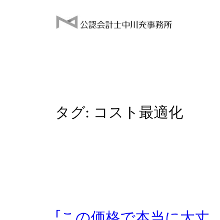
内
容
を
ス
キ
ッ
プ
タグ:
コスト最適化
「この価格で本当に大丈