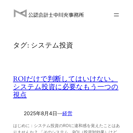
内
容
を
ス
キ
タグ:
システム投資
ッ
プ
ROIだけで判断してはいけない。
システム投資に必要なもう一つの
視点
2025年8月4日
―
経営
はじめに：システム投資のROIに違和感を覚えたことはあ
りませんか？ 「そのシステム、ROI（投資対効果）はど