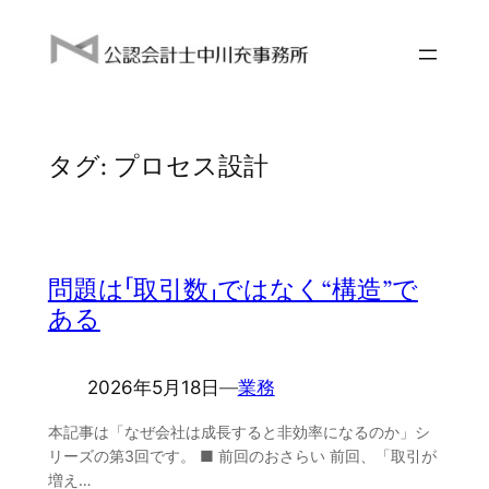
内
容
を
ス
キ
タグ:
プロセス設計
ッ
プ
問題は「取引数」ではなく“構造”で
ある
2026年5月18日
―
業務
本記事は「なぜ会社は成長すると非効率になるのか」シ
リーズの第3回です。 ■ 前回のおさらい 前回、「取引が
増え…