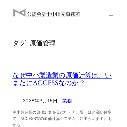
内
容
を
ス
キ
タグ:
原価管理
ッ
プ
なぜ中小製造業の原価計算は、い
まだにACCESSなのか？
2026年3月16日
―
業務
中小製造業の原価計算を見に行くと、驚くほど高い確率
で「ACCESS製の原価計算システム」に出会います。 し
かも…