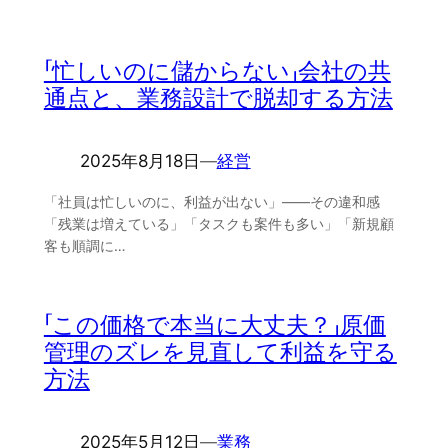
「忙しいのに儲からない」会社の共
通点と、業務設計で脱却する方法
2025年8月18日
―
経営
「社員は忙しいのに、利益が出ない」――その違和感
「残業は増えている」「タスクも案件も多い」「新規顧
客も順調に…
「この価格で本当に大丈夫？」原価
管理のズレを見直して利益を守る
方法
2025年5月12日
―
業務