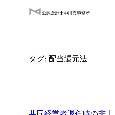
内
容
を
ス
キ
ッ
プ
タグ:
配当還元法
共同経営者退任時の非上