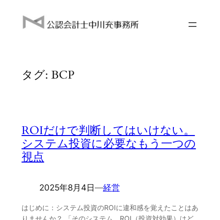
内
容
を
ス
キ
タグ:
BCP
ッ
プ
ROIだけで判断してはいけない。
システム投資に必要なもう一つの
視点
2025年8月4日
―
経営
はじめに：システム投資のROIに違和感を覚えたことはあ
りませんか？ 「そのシステム、ROI（投資対効果）はど