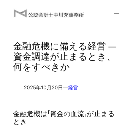
内
容
を
ス
キ
金融危機に備える経営 ―
ッ
プ
資金調達が止まるとき、
何をすべきか
2025年10月20日
―
経営
金融危機は「資金の血流」が止まる
とき