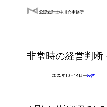
内
容
を
ス
キ
ッ
プ
非常時の経営判断
2025年10月14日
―
経営