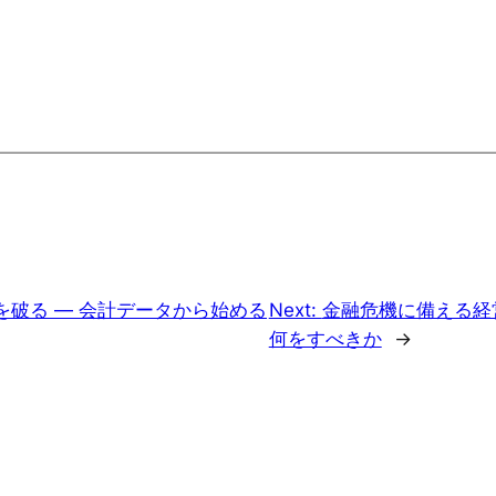
を破る ― 会計データから始める
Next:
金融危機に備える経
何をすべきか
→