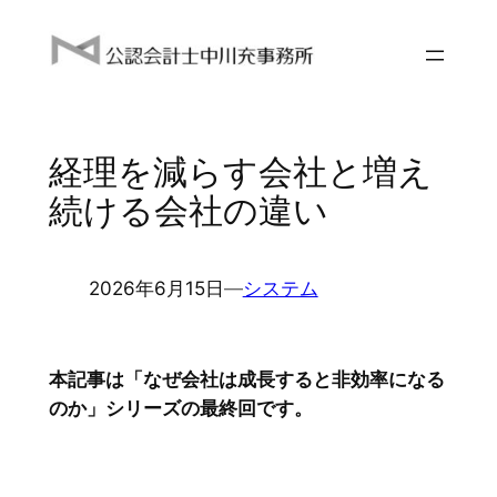
内
容
を
ス
キ
経理を減らす会社と増え
ッ
プ
続ける会社の違い
2026年6月15日
―
システム
本記事は「なぜ会社は成長すると非効率になる
のか」シリーズの最終回です。