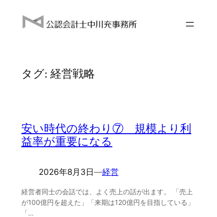
内
容
を
ス
キ
タグ:
経営戦略
ッ
プ
安い時代の終わり⑦ 規模より利
益率が重要になる
2026年8月3日
―
経営
経営者同士の会話では、よく売上の話が出ます。 「売上
が100億円を超えた」「来期は120億円を目指している」
「…